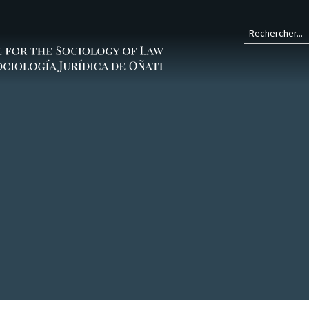
Form
de
rech