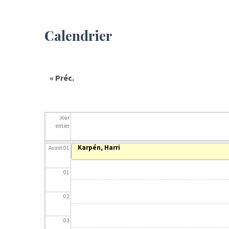
Calendrier
« Préc.
Jour
entier
Karpén, Harri
Avant 01
01
02
03