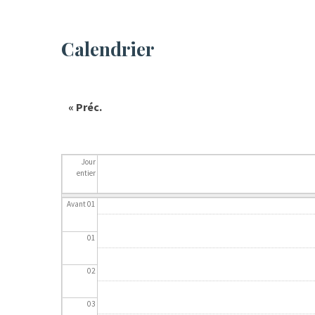
Calendrier
« Préc.
Jour
entier
Avant 01
01
02
03