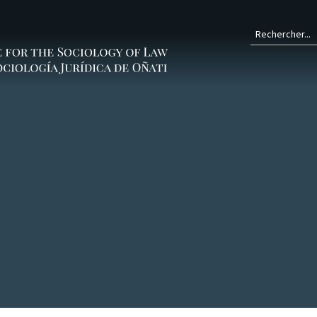
Form
de
rech