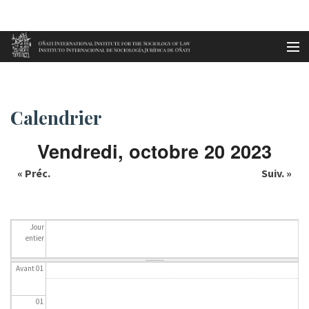
Aller au contenu principal
Accueil
Calendrier
es
Calendrier
eu
Vendredi, octobre 20 2023
en
« Préc.
Suiv. »
fr
Jour
entier
Avant 01
01