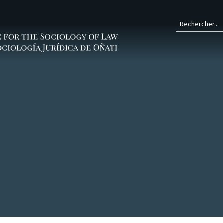
Form
de
rech