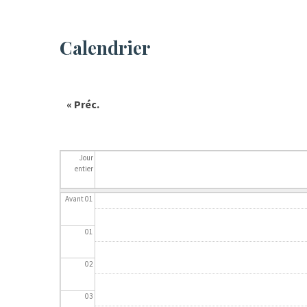
Calendrier
« Préc.
Jour
entier
Avant 01
01
02
03