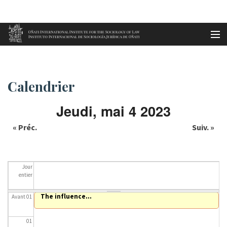
Aller au contenu principal
Accueil
Calendrier
es
Calendrier
eu
Jeudi, mai 4 2023
en
« Préc.
Suiv. »
fr
Jour
entier
The influence...
Avant 01
01