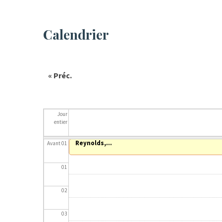
Calendrier
« Préc.
Jour
entier
Reynolds,...
Avant 01
01
02
03