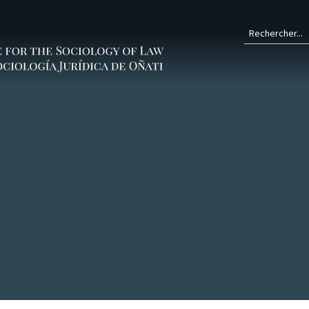
Form
de
rech