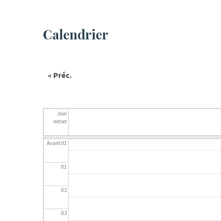
Calendrier
« Préc.
Jour
entier
Avant 01
01
02
03