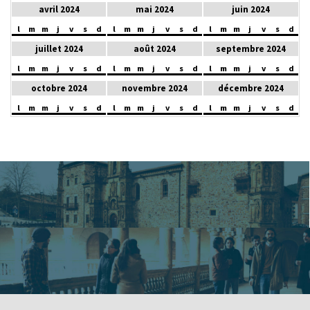
avril 2024
mai 2024
juin 2024
l
m
m
j
v
s
d
l
m
m
j
v
s
d
l
m
m
j
v
s
d
juillet 2024
août 2024
septembre 2024
l
m
m
j
v
s
d
l
m
m
j
v
s
d
l
m
m
j
v
s
d
octobre 2024
novembre 2024
décembre 2024
l
m
m
j
v
s
d
l
m
m
j
v
s
d
l
m
m
j
v
s
d