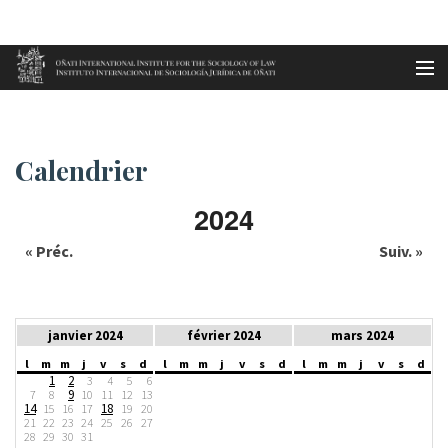
Aller au contenu principal
Accueil
Calendrier
es
Calendrier
eu
2024
en
« Préc.
Suiv. »
fr
janvier 2024
février 2024
mars 2024
l
m
m
j
v
s
d
l
m
m
j
v
s
d
l
m
m
j
v
s
d
1
2
3
4
5
6
9
7
8
10
11
12
13
14
18
15
16
17
19
20
21
22
23
24
25
26
27
28
29
30
31