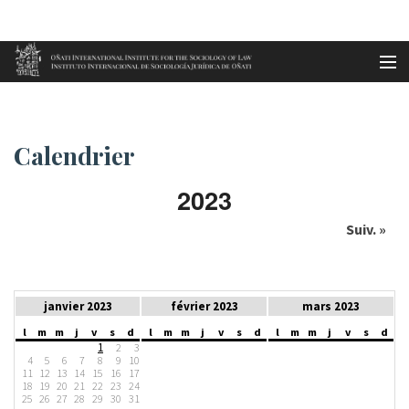
Aller au contenu principal
Accueil
Calendrier
es
Calendrier
eu
2023
en
Suiv. »
fr
janvier 2023
février 2023
mars 2023
l
m
m
j
v
s
d
l
m
m
j
v
s
d
l
m
m
j
v
s
d
1
2
3
4
5
6
7
8
9
10
11
12
13
14
15
16
17
18
19
20
21
22
23
24
25
26
27
28
29
30
31