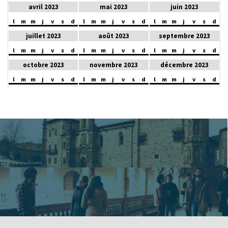
avril 2023
mai 2023
juin 2023
l
m
m
j
v
s
d
l
m
m
j
v
s
d
l
m
m
j
v
s
d
juillet 2023
août 2023
septembre 2023
l
m
m
j
v
s
d
l
m
m
j
v
s
d
l
m
m
j
v
s
d
octobre 2023
novembre 2023
décembre 2023
l
m
m
j
v
s
d
l
m
m
j
v
s
d
l
m
m
j
v
s
d