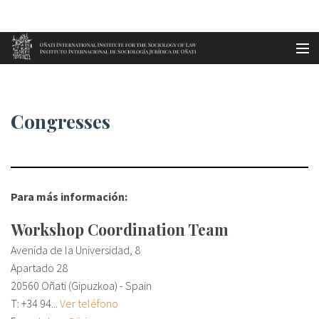
Aller au contenu principal
Accueil
Congresses
es
Congresses
eu
en
fr
Para más información:
Workshop Coordination Team
Avenida de la Universidad, 8
Apartado 28
20560 Oñati (Gipuzkoa) - Spain
T:
+34 94...
Ver teléfono