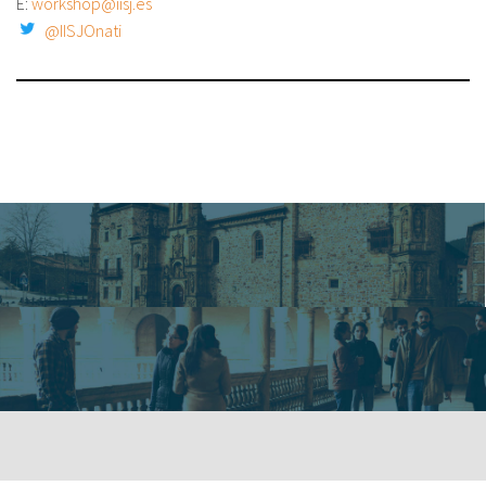
E:
workshop@iisj.es
@IISJOnati